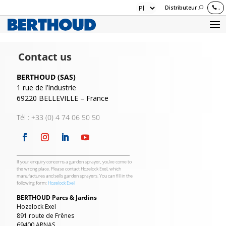
Distributeur
.
Contact us
BERTHOUD (SAS)
1 rue de l’Industrie
69220 BELLEVILLE – France
Tél : +33 (0) 4 74 06 50 50
If your enquiry concerns a garden sprayer, you’ve come to
the wrong place. Please contact Hozelock Exel, which
manufactures and sells garden sprayers. You can fill in the
following form:
Hozelock Exel
BERTHOUD Parcs & Jardins
Hozelock Exel
891 route de Frênes
69400 ARNAS